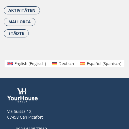
AKTIVITÄTEN
MALLORCA
STÄDTE
English
(
Englisch
)
Deutsch
Español
(
Spanisch
)
Via Suissa 12,
07458 Can Picafort
0034 619577862