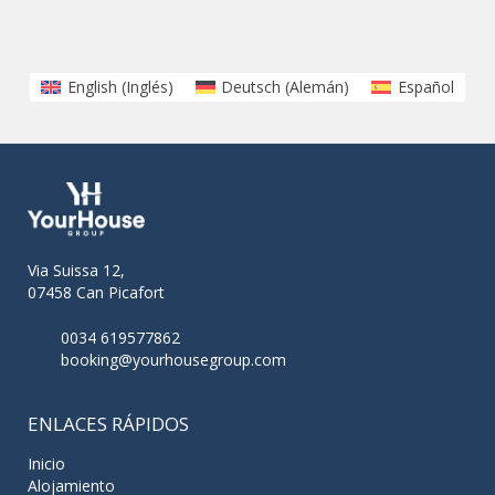
English
(
Inglés
)
Deutsch
(
Alemán
)
Español
Via Suissa 12,
07458 Can Picafort
0034 619577862
booking@yourhousegroup.com
ENLACES RÁPIDOS
Inicio
Alojamiento