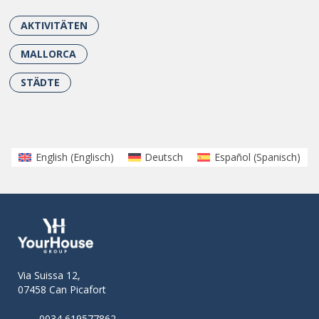
AKTIVITÄTEN
MALLORCA
STÄDTE
English
(
Englisch
)
Deutsch
Español
(
Spanisch
)
Via Suissa 12,
07458 Can Picafort
0034 619577862